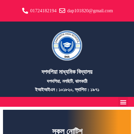
01724182194
dap101820@gmail.com
দপদপিয়া মাধ্যমিক বিদ্যালয়
দপদপিয়া, নলছিটি, ঝালকাঠী
ইআইআইএন : ১০১৮২০, স্থাপিত : ১৯৭১
সকল নোটিশ