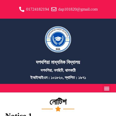
01724182194
dap101820@gmail.com
দপদপিয়া মাধ্যমিক বিদ্যালয়
দপদপিয়া, নলছিটি, ঝালকাঠী
ইআইআইএন : ১০১৮২০, স্থাপিত : ১৯৭১
নোটিশ
Notice 1