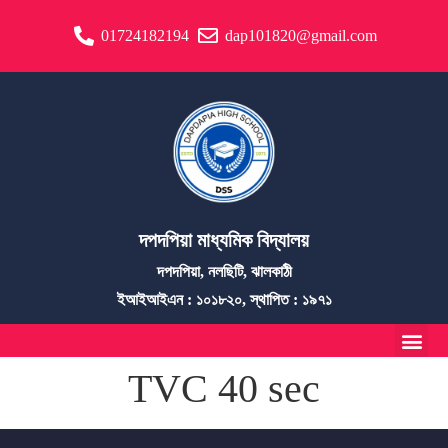
01724182194
dap101820@gmail.com
দপদপিয়া মাধ্যমিক বিদ্যালয়
দপদপিয়া, নলছিটি, ঝালকাঠী
ইআইআইএন : ১০১৮২০, স্থাপিত : ১৯৭১
TVC 40 sec