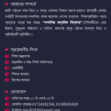
আমাদের সম্পর্কে
জাতি গঠনের শপথ নিয়ে ও অত্র এলাকায় শিক্ষার আলো ছড়াতে ঝালকাঠী জেলার
নলছিটি উপজেলার দপদপিয়া নামক জায়গায় দেশের অন্যতম শিক্ষাপ্রতিষ্ঠান গড়ার
প্রত্যয়ে যাত্রা শুরু করছে
“দপদপিয়া মাধ্যমিক বিদ্যালয়”
।
শিক্ষার্থীদের মেধা
বিকাশ, সুশৃঙ্খল পরিবেশে ও নৈতিক আদর্শের মানুষ গঠনের উদ্দেশ্য নিয়ে এ
প্রতিষ্ঠানটি প্রতিষ্ঠিত।
প্রয়োজনীয় লিংক
শিক্ষা মন্ত্রনালয়
মাধ্যমিক ও উচ্চ শিক্ষা অধিদপ্তর
এনসিটিবি
শিক্ষক বাতায়ন
কিশোর বাতায়ন
যোগাযোগ
অফিসের সময়ঃ ১০ টা থেকে ০৪ টা
মোবাইল নাম্বারঃ 01724182194, 01309101820
ইমেইলঃ dap101820@gmail.com