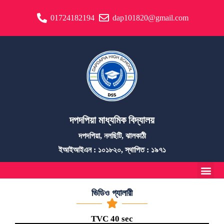
01724182194
dap101820@gmail.com
দপদপিয়া মাধ্যমিক বিদ্যালয়
দপদপিয়া, নলছিটি, ঝালকাঠী
ইআইআইএন : ১০১৮২০, স্থাপিত : ১৯৭১
ভিডিও গ্যালারী
TVC 40 sec