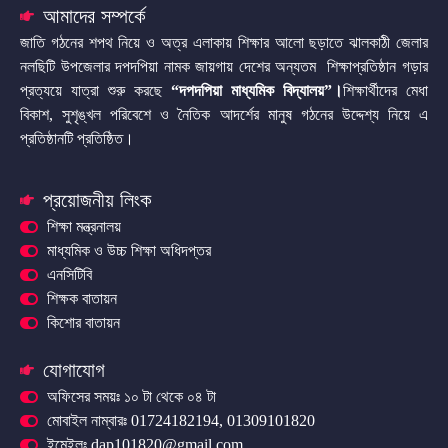
আমাদের সম্পর্কে
জাতি গঠনের শপথ নিয়ে ও অত্র এলাকায় শিক্ষার আলো ছড়াতে ঝালকাঠী জেলার
নলছিটি উপজেলার দপদপিয়া নামক জায়গায় দেশের অন্যতম শিক্ষাপ্রতিষ্ঠান গড়ার
প্রত্যয়ে যাত্রা শুরু করছে
“দপদপিয়া মাধ্যমিক বিদ্যালয়”
।
শিক্ষার্থীদের মেধা
বিকাশ, সুশৃঙ্খল পরিবেশে ও নৈতিক আদর্শের মানুষ গঠনের উদ্দেশ্য নিয়ে এ
প্রতিষ্ঠানটি প্রতিষ্ঠিত।
প্রয়োজনীয় লিংক
শিক্ষা মন্ত্রনালয়
মাধ্যমিক ও উচ্চ শিক্ষা অধিদপ্তর
এনসিটিবি
শিক্ষক বাতায়ন
কিশোর বাতায়ন
যোগাযোগ
অফিসের সময়ঃ ১০ টা থেকে ০৪ টা
মোবাইল নাম্বারঃ 01724182194, 01309101820
ইমেইলঃ dap101820@gmail.com