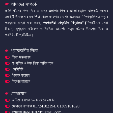
আমাদের সম্পর্কে
জাতি গঠনের শপথ নিয়ে ও অত্র এলাকায় শিক্ষার আলো ছড়াতে ঝালকাঠী জেলার
নলছিটি উপজেলার দপদপিয়া নামক জায়গায় দেশের অন্যতম শিক্ষাপ্রতিষ্ঠান গড়ার
প্রত্যয়ে যাত্রা শুরু করছে
“দপদপিয়া মাধ্যমিক বিদ্যালয়”
।
শিক্ষার্থীদের মেধা
বিকাশ, সুশৃঙ্খল পরিবেশে ও নৈতিক আদর্শের মানুষ গঠনের উদ্দেশ্য নিয়ে এ
প্রতিষ্ঠানটি প্রতিষ্ঠিত।
প্রয়োজনীয় লিংক
শিক্ষা মন্ত্রনালয়
মাধ্যমিক ও উচ্চ শিক্ষা অধিদপ্তর
এনসিটিবি
শিক্ষক বাতায়ন
কিশোর বাতায়ন
যোগাযোগ
অফিসের সময়ঃ ১০ টা থেকে ০৪ টা
মোবাইল নাম্বারঃ 01724182194, 01309101820
ইমেইলঃ dap101820@gmail.com