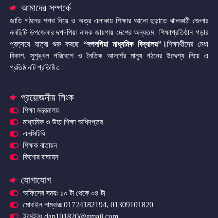
আমাদের সম্পর্কে
জাতি গঠনের শপথ নিয়ে ও অত্র এলাকায় শিক্ষার আলো ছড়াতে ঝালকাঠী জেলার
নলছিটি উপজেলার দপদপিয়া নামক জায়গায় দেশের অন্যতম শিক্ষাপ্রতিষ্ঠান গড়ার
প্রত্যয়ে যাত্রা শুরু করছে
“দপদপিয়া মাধ্যমিক বিদ্যালয়”
।
শিক্ষার্থীদের মেধা
বিকাশ, সুশৃঙ্খল পরিবেশে ও নৈতিক আদর্শের মানুষ গঠনের উদ্দেশ্য নিয়ে এ
প্রতিষ্ঠানটি প্রতিষ্ঠিত।
প্রয়োজনীয় লিংক
শিক্ষা মন্ত্রনালয়
মাধ্যমিক ও উচ্চ শিক্ষা অধিদপ্তর
এনসিটিবি
শিক্ষক বাতায়ন
কিশোর বাতায়ন
যোগাযোগ
অফিসের সময়ঃ ১০ টা থেকে ০৪ টা
মোবাইল নাম্বারঃ 01724182194, 01309101820
ইমেইলঃ dap101820@gmail.com