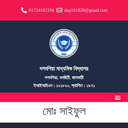
01724182194
dap101820@gmail.com
দপদপিয়া মাধ্যমিক বিদ্যালয়
দপদপিয়া, নলছিটি, ঝালকাঠী
ইআইআইএন : ১০১৮২০, স্থাপিত : ১৯৭১
মোঃ সাইফুল