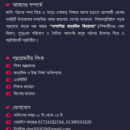
আমাদের সম্পর্কে
জাতি গঠনের শপথ নিয়ে ও অত্র এলাকায় শিক্ষার আলো ছড়াতে ঝালকাঠী জেলার
নলছিটি উপজেলার দপদপিয়া নামক জায়গায় দেশের অন্যতম শিক্ষাপ্রতিষ্ঠান গড়ার
প্রত্যয়ে যাত্রা শুরু করছে
“দপদপিয়া মাধ্যমিক বিদ্যালয়”
।
শিক্ষার্থীদের মেধা
বিকাশ, সুশৃঙ্খল পরিবেশে ও নৈতিক আদর্শের মানুষ গঠনের উদ্দেশ্য নিয়ে এ
প্রতিষ্ঠানটি প্রতিষ্ঠিত।
প্রয়োজনীয় লিংক
শিক্ষা মন্ত্রনালয়
মাধ্যমিক ও উচ্চ শিক্ষা অধিদপ্তর
এনসিটিবি
শিক্ষক বাতায়ন
কিশোর বাতায়ন
যোগাযোগ
অফিসের সময়ঃ ১০ টা থেকে ০৪ টা
মোবাইল নাম্বারঃ 01724182194, 01309101820
ইমেইলঃ dap101820@gmail.com