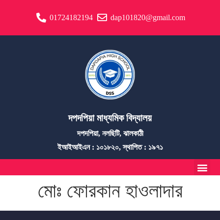
01724182194
dap101820@gmail.com
দপদপিয়া মাধ্যমিক বিদ্যালয়
দপদপিয়া, নলছিটি, ঝালকাঠী
ইআইআইএন : ১০১৮২০, স্থাপিত : ১৯৭১
মোঃ ফোরকান হাওলাদার