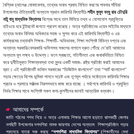
বৈশ্বিক চ্যালেঞ্জ মোকাবেলায়, তথ্যের অবাধ প্রবাহ নিশ্চিত করণের পাবনার সাঁথিয়া
উপজেলার ঐতিহ্যবাহী অন্যতম প্রধান কারিগরি বিদ্যাপীঠ-
শহীদ কুমুদ বন্ধু রায় চৌদুরি
নাটু বাবু মাধ্যমিক বিদ্যালয়
বিশ্বের সাথে তাল মিলিয়ে তথ্য ও যোগাযোগ প্রযুক্তির
হাইওয়ে ধরে ইন্টারনেট জগতে প্রবেশ করেছে। অত্র প্রতিষ্ঠানের ওয়েব সাইটের মাধ্যমে
তথ্যের অবাধ বিনিময় অধিকতর সহজ ও সুলভ করে এই কারিগরি বিদ্যাপীঠ ও এর
কার্যক্রমের তথ্যাবলি শিক্ষক- শিক্ষার্থী- অভিভাবক, শিক্ষা সংশ্লিষ্ট বিভিন্ন দপ্তর এবং
অন্যান্য সরকারি/বেসরকারি অফিসসহ সকলের নাগালে দ্রুত পৌঁছে দে’য়াই আমাদের
অন্যতম মূল লক্ষ্য ও উদ্দেশ্য। ফলে স্বচ্ছতা, গতিশীলতা এবং জবাবদিহিতা নিশ্চিত
করে দুর্নীতিমুক্ত শিক্ষাব্যবস্থা তথা সুন্দর একটি সমাজ- রাষ্ট্র প্রতিষ্ঠা করাই আমাদের
ব্রত। এই প্রতিষ্ঠানটি বর্তমান সরকারের “ডিজিটাল বাংলাদেশ” তথা “স্মার্ট বাংলাদেশ”
গড়ার ক্ষেত্রে বিশেষ ভূমিকা পালনে সচেষ্ট এবং তৃণমূল পর্যায়ে সর্বোত্তম কারিগরি শিক্ষার
প্রচার ও প্রসারে সর্বাত্মক নিরলসভাবে কাজ করে যাচ্ছে । সর্বশেষে কারিগরি ও প্রযুক্তি
নির্ভর শিক্ষার সাথে সংশ্লিষ্ট সকল কলা-কুশলীদের জানাই আন্তরিক ধন্যবাদ।
আমাদের সম্পর্কে
জাতি গঠনের শপথ নিয়ে ও অত্র এলাকায় শিক্ষার আলো ছড়াতে ঝালকাঠী জেলার
নলছিটি উপজেলার দপদপিয়া নামক জায়গায় দেশের অন্যতম শিক্ষাপ্রতিষ্ঠান গড়ার
প্রত্যয়ে যাত্রা শুরু করছে
“দপদপিয়া মাধ্যমিক বিদ্যালয়”
।
শিক্ষার্থীদের মেধা