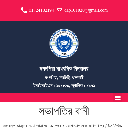
01724182194
dap101820@gmail.com
দপদপিয়া মাধ্যমিক বিদ্যালয়
দপদপিয়া, নলছিটি, ঝালকাঠী
ইআইআইএন : ১০১৮২০, স্থাপিত : ১৯৭১
সভাপতির বানী
অত্যন্ত আনন্দের সাথে জানাচ্ছি যে- তথ্য ও যোগাযোগ এবং কারিগরি প্রযুক্তি নির্ভর-