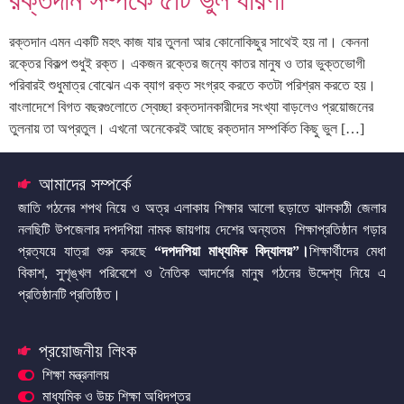
রক্তদান সম্পর্কে ৫টি ভুল ধারণা
রক্তদান এমন একটি মহৎ কাজ যার তুলনা আর কোনোকিছুর সাথেই হয় না। কেননা
রক্তের বিকল্প শুধুই রক্ত। একজন রক্তের জন্যে কাতর মানুষ ও তার ভুক্তভোগী
পরিবারই শুধুমাত্র বোঝেন এক ব্যাগ রক্ত সংগ্রহ করতে কতটা পরিশ্রম করতে হয়।
বাংলাদেশে বিগত বছরগুলোতে স্বেচ্ছা রক্তদানকারীদের সংখ্যা বাড়লেও প্রয়োজনের
তুলনায় তা অপ্রতুল। এখনো অনেকেরই আছে রক্তদান সম্পর্কিত কিছু ভুল […]
আমাদের সম্পর্কে
জাতি গঠনের শপথ নিয়ে ও অত্র এলাকায় শিক্ষার আলো ছড়াতে ঝালকাঠী জেলার
নলছিটি উপজেলার দপদপিয়া নামক জায়গায় দেশের অন্যতম শিক্ষাপ্রতিষ্ঠান গড়ার
প্রত্যয়ে যাত্রা শুরু করছে
“দপদপিয়া মাধ্যমিক বিদ্যালয়”
।
শিক্ষার্থীদের মেধা
বিকাশ, সুশৃঙ্খল পরিবেশে ও নৈতিক আদর্শের মানুষ গঠনের উদ্দেশ্য নিয়ে এ
প্রতিষ্ঠানটি প্রতিষ্ঠিত।
প্রয়োজনীয় লিংক
শিক্ষা মন্ত্রনালয়
মাধ্যমিক ও উচ্চ শিক্ষা অধিদপ্তর