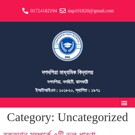
01724182194
dap101820@gmail.com
দপদপিয়া মাধ্যমিক বিদ্যালয়
দপদপিয়া, নলছিটি, ঝালকাঠী
ইআইআইএন : ১০১৮২০, স্থাপিত : ১৯৭১
Category:
Uncategorized