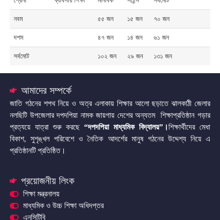
শ্রেনী
ব্যাবসায় শিক্ষা
মানবিক
সাইন্স
সর্বমোট
নবম
৫৫ জন
১৫ জন
৭০ জন
দশম
৪৭ জন
১৪ জন
৬১ জন
সর্বমোট
১০২ জন
২৯ জন
১৩১ জন
আমাদের সম্পর্কে
জাতি গঠনের শপথ নিয়ে ও অত্র এলাকায় শিক্ষার আলো ছড়াতে ঝালকাঠী জেলার
নলছিটি উপজেলার দপদপিয়া নামক জায়গায় দেশের অন্যতম শিক্ষাপ্রতিষ্ঠান গড়ার
প্রত্যয়ে যাত্রা শুরু করছে
“দপদপিয়া মাধ্যমিক বিদ্যালয়”
।
শিক্ষার্থীদের মেধা
বিকাশ, সুশৃঙ্খল পরিবেশে ও নৈতিক আদর্শের মানুষ গঠনের উদ্দেশ্য নিয়ে এ
প্রতিষ্ঠানটি প্রতিষ্ঠিত।
প্রয়োজনীয় লিংক
শিক্ষা মন্ত্রনালয়
মাধ্যমিক ও উচ্চ শিক্ষা অধিদপ্তর
এনসিটিবি