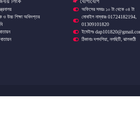
জনীয় লিংক
যোগাযোগ
ন্ত্রনালয়
অফিসের সময়ঃ ১০ টা থেকে ০৪ টা
িক ও উচ্চ শিক্ষা অধিদপ্তর
মোবাইল নাম্বারঃ 01724182194,
বি
01309101820
 বাতায়ন
ইমেইলঃ dap101820@gmail.c
বাতায়ন
ঠিকানাঃ দপদপিয়া, নলছিটি, ঝালকাঠী