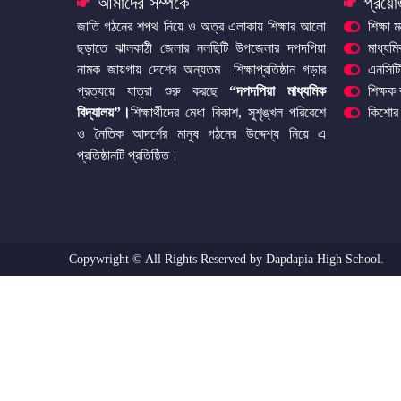
আমাদের সম্পর্কে
প্রয়ো
জাতি গঠনের শপথ নিয়ে ও অত্র এলাকায় শিক্ষার আলো
শিক্ষা ম
ছড়াতে ঝালকাঠী জেলার নলছিটি উপজেলার দপদপিয়া
মাধ্যম
নামক জায়গায় দেশের অন্যতম শিক্ষাপ্রতিষ্ঠান গড়ার
এনসিটি
প্রত্যয়ে যাত্রা শুরু করছে
“দপদপিয়া মাধ্যমিক
শিক্ষক
বিদ্যালয়”
।
শিক্ষার্থীদের মেধা বিকাশ, সুশৃঙ্খল পরিবেশে
কিশোর 
ও নৈতিক আদর্শের মানুষ গঠনের উদ্দেশ্য নিয়ে এ
প্রতিষ্ঠানটি প্রতিষ্ঠিত।
Copywright © All Rights Reserved by Dapdapia High School.