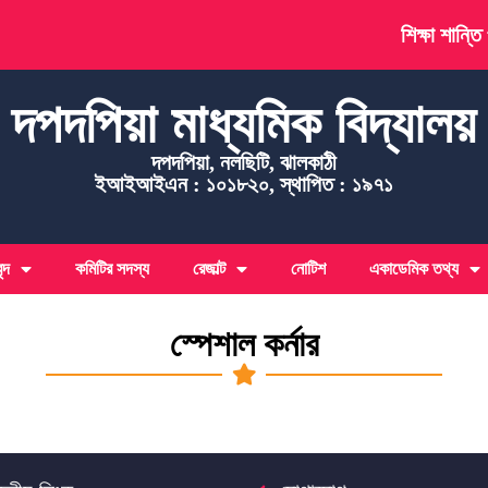
শিক্ষা শান্তি
দপদপিয়া মাধ্যমিক বিদ্যালয়
দপদপিয়া, নলছিটি, ঝালকাঠী
ইআইআইএন : ১০১৮২০, স্থাপিত : ১৯৭১
ন্দ
কমিটির সদস্য
রেজাল্ট
নোটিশ
একাডেমিক তথ্য
স্পেশাল কর্নার