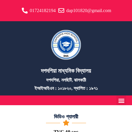
01724182194
dap101820@gmail.com
দপদপিয়া মাধ্যমিক বিদ্যালয়
দপদপিয়া, নলছিটি, ঝালকাঠী
ইআইআইএন : ১০১৮২০, স্থাপিত : ১৯৭১
ভিডিও গ্যালারী
TVC 40 sec