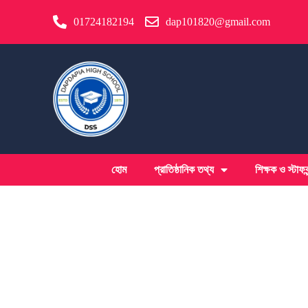
01724182194
dap101820@gmail.com
হোম
প্রাতিষ্ঠানিক তথ্য
শিক্ষক ও স্টাফবৃ