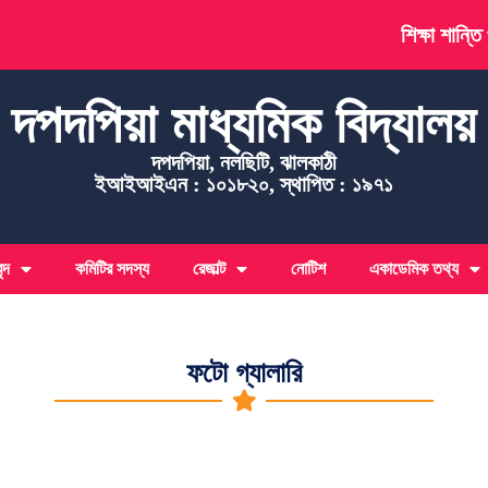
শিক্ষা শান্তি
দপদপিয়া মাধ্যমিক বিদ্যালয়
দপদপিয়া, নলছিটি, ঝালকাঠী
ইআইআইএন : ১০১৮২০, স্থাপিত : ১৯৭১
ন্দ
কমিটির সদস্য
রেজাল্ট
নোটিশ
একাডেমিক তথ্য
ফটো গ্যালারি